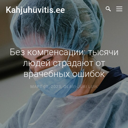
Kahjuhüvitis.ee
Без компенсации: тысячи
людей страдают от
врачебных ошибок
МАРТ 08, 2023
,
OLAVI-JÜRI LUIK