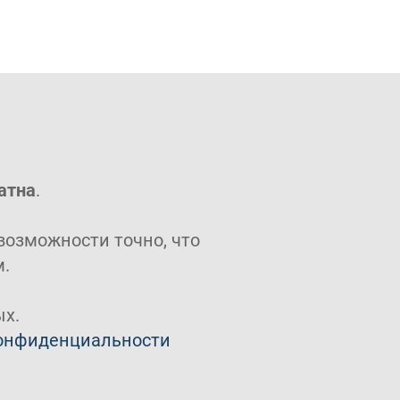
атна
.
возможности точно, что
м.
х.
онфиденциальности