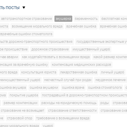
ТЬ ПОСТЫ
автотранспортное страхование
акушерка
беременность
бесплатная кон
риста
возмещение морального вреда
врачебная ошибка
врачебная ошиб
врачебные ошибки стоматолога
льств дорожно-транспортного происшествия
государственные экспертные 
ое происшествие
дорожное страхование
имущественный ущерб
учае аварии
как ходатайствовать о возмещении вреда
какой размер компе
енсация за врачебную ошибку
компенсация медицинских расходов
ного вреда
консультация юриста
лекарственная ошибка
личный ущерб
неимущественный ущерб
несчастный случай при родах
неудачное лечение
ошибка акушера
ошибка акушерки
ошибка врача
ошибка стоматолога
рма
покрытие ущерба
пострадавший в дорожно-транспортном происшест
размер компенсации
расходы на юридическую помощь
роды
страхов
страхование не возмещает
страхование ответственности
страхование ох
ие
страховой спор
требование о возмещении вреда
щении морального вреда
ущерб