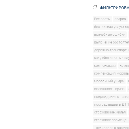
ФИЛЬТРИРОВА
Все посты
авария
бесплатная услуга ю
врачебные ошибки
выяснение обстояте
дорожно-транспортн
как действовать в сл
компенсация
комп
компенсация мораль
моральный ущерб
оплошность врача
повреждения от што
пострадавший в ДТП
страхование жилья
страховое возмещен
требование о возме