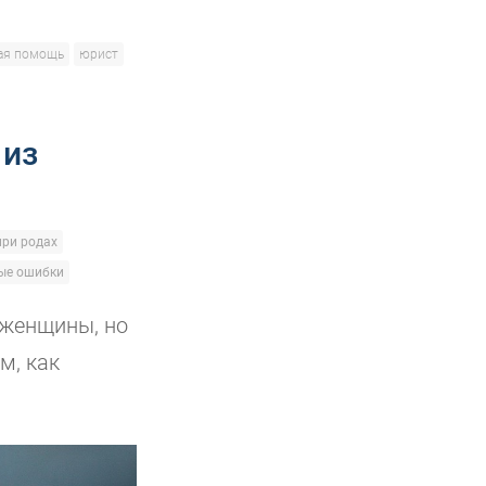
ая помощь
юрист
 из
при родах
ые ошибки
 женщины, но
м, как