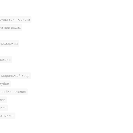
сультация юриста
ка при родах
учреждения
нсации
моральный вред
 зубов
ошибки лечения
вии
ание
ватывает