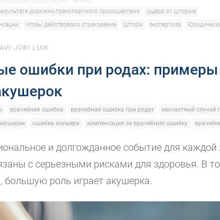
результате дорожно-транспортного происшествия
ущерб от шторма
нсации
чтобы действовало страхование
Шторм
экспертиза
Юридическ
AVI-JÜRI LUIK
ые ошибки при родах: примеры
акушерок
ь
врачебная ошибка
врачебная ошибка при родах
несчастный случай 
акушерки
ошибка акушера
компенсация за врачебную ошибку
врачебн
ональное и долгожданное событие для каждой
язаны с серьезными рисками для здоровья. В то
, большую роль играет акушерка.