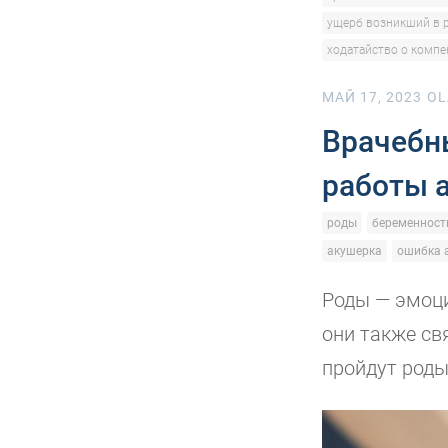
ущерб возникший в 
ходатайство о компе
МАЙ 17, 2023
OL
Врачебн
работы 
роды
беременност
акушерка
ошибка 
Роды — эмоци
они также св
пройдут роды