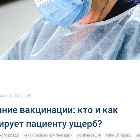
AVI-JÜRI LUIK
ние вакцинации: кто и как
ирует пациенту ущерб?
ого вреда
какой размер компенсации
компенсация
личный ущерб
м