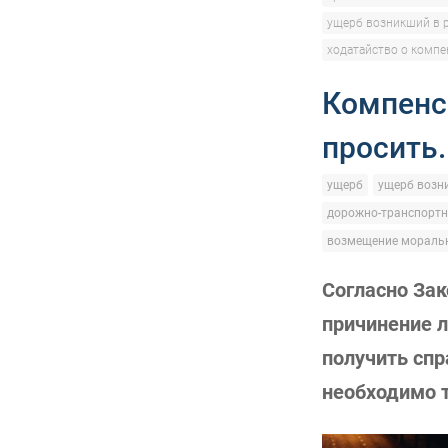
ущерб возникший в 
ходатайство о компе
Компенс
просить
ущерб
ущерб возн
дорожно-транспортн
возмещение моральн
Согласно Зак
причинение л
получить сп
необходимо т