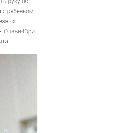
ть руку по
я с ребенком
ьезных
»
. Олави-Юри
ыта.