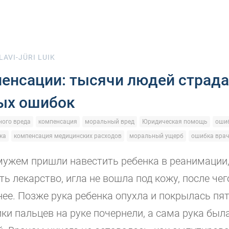
LAVI-JÜRI LUIK
пенсации: тысячи людей страда
ых ошибок
ого вреда
компенсация
моральный вред
Юридическая помощь
ошиб
ка
компенсация медицинских расходов
моральный ущерб
ошибка вра
мужем пришли навестить ребенка в реанимации
ть лекарство, игла не вошла под кожу, после че
нее. Позже рука ребенка опухла и покрылась пя
ики пальцев на руке почернели, а сама рука был