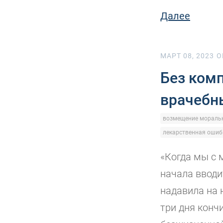
Далее
МАРТ 08, 2023
O
Без ком
врачебн
возмещение моральн
лекарственная ошиб
«Когда мы с 
начала вводи
надавила на 
три дня конч