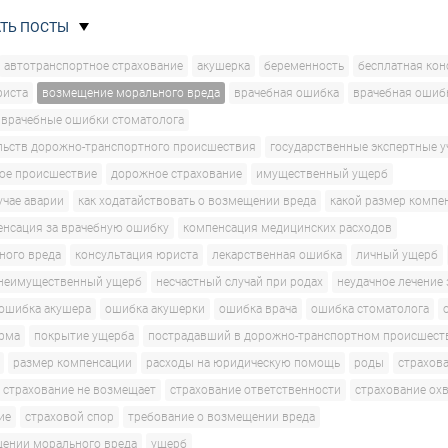
ТЬ ПОСТЫ
автотранспортное страхование
акушерка
беременность
бесплатная кон
риста
возмещение морального вреда
врачебная ошибка
врачебная ошиб
врачебные ошибки стоматолога
льств дорожно-транспортного происшествия
государственные экспертные 
ое происшествие
дорожное страхование
имущественный ущерб
учае аварии
как ходатайствовать о возмещении вреда
какой размер компе
енсация за врачебную ошибку
компенсация медицинских расходов
ного вреда
консультация юриста
лекарственная ошибка
личный ущерб
неимущественный ущерб
несчастный случай при родах
неудачное лечение
ошибка акушера
ошибка акушерки
ошибка врача
ошибка стоматолога
рма
покрытие ущерба
пострадавший в дорожно-транспортном происшест
размер компенсации
расходы на юридическую помощь
роды
страхов
страхование не возмещает
страхование ответственности
страхование ох
ие
страховой спор
требование о возмещении вреда
щении морального вреда
ущерб