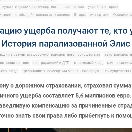
результате дорожно-транспортного происшествия
ущерб от шторма
нсации
чтобы действовало страхование
Шторм
экспертиза
Юридическ
ацию ущерба получают те, кто 
. История парализованной Элис
икший в результате дорожно-транспортного происшествия
автотранспортн
ое происшествие
пострадавший в ДТП
моральный вред
компенсация 
ого вреда
требование о возмещении морального вреда
неимущественн
ону о дорожном страховании, страховая сумма
ичного ущерба составляет 5,6 миллионов евро
раведливую компенсацию за причиненные стра
очно знать свои права либо прибегнуть к помо