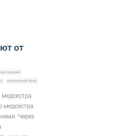
ют от
ки лечения
ча
моральный вред
, медсестра
го медсестра
тнами. Через
а