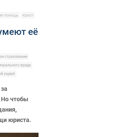
ая помощь
юрист
умеют её
ое страхование
морального вреда
ый ущерб
 за
. Но чтобы
дания,
щи юриста.