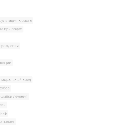
сультация юриста
ка при родах
учреждения
нсации
моральный вред
 зубов
ошибки лечения
вии
ание
ватывает