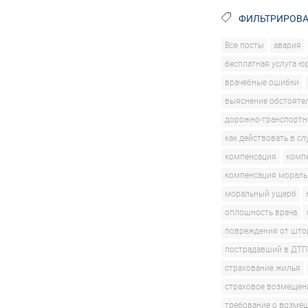
ФИЛЬТРИРОВА
Все посты
авария
бесплатная услуга ю
врачебные ошибки
выяснение обстояте
дорожно-транспортн
как действовать в сл
компенсация
комп
компенсация мораль
моральный ущерб
оплошность врача
повреждения от што
пострадавший в ДТП
страхование жилья
страховое возмещен
требование о возме