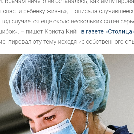
. Врачам ничего не оставалось, как ампутирова
ы спасти ребенку жизнь», – описала случившеес
В год случается еще около нескольких сотен сер
ибок», – пишет Криста Кийн
в газете «Столица
ентировал эту тему исходя из собственного оп