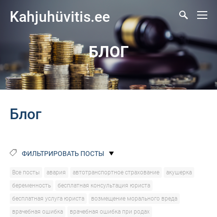
Kahjuhüvitis.ee
БЛОГ
Блог
ФИЛЬТРИРОВАТЬ ПОСТЫ
Все посты
авария
автотранспортное страхование
акушерка
беременность
бесплатная консультация юриста
бесплатная услуга юриста
возмещение морального вреда
врачебная ошибка
врачебная ошибка при родах