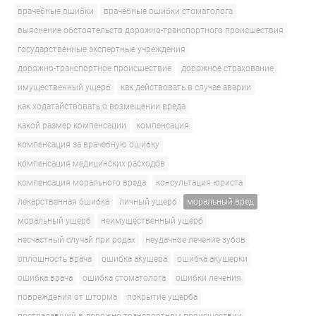
врачебные ошибки
врачебные ошибки стоматолога
выяснение обстоятельств дорожно-транспортного происшествия
государственные экспертные учреждения
дорожно-транспортное происшествие
дорожное страхование
имущественный ущерб
как действовать в случае аварии
как ходатайствовать о возмещении вреда
какой размер компенсации
компенсация
компенсация за врачебную ошибку
компенсация медицинских расходов
компенсация морального вреда
консультация юриста
лекарственная ошибка
личный ущерб
моральный вред
моральный ущерб
неимущественный ущерб
несчастный случай при родах
неудачное лечение зубов
оплошность врача
ошибка акушера
ошибка акушерки
ошибка врача
ошибка стоматолога
ошибки лечения
повреждения от шторма
покрытие ущерба