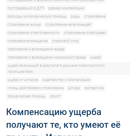
пострадавший в дорожно-транспортном происшествии
пострадавший в ДТП
размер компенсации
расходы на юридическую помощь
роды
страхование
страхование жилья
страхование не возмещает
страхование ответственности
страхование охватывает
страховое возмещение
страховой спор
требование о возмещении вреда
требование о возмещении морального вреда
ущерб
ущерб возникший в результате дорожно-транспортного
происшествия
ущерб от шторма
ходатайство о компенсации
чтобы действовало страхование
Шторм
экспертиза
Юридическая помощь
юрист
Компенсацию ущерба
получают те, кто умеют её