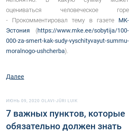
оцениваться человеческое горе
-
Прокомментировал тему в газете
МК-
Эстония
(
https://www.mke.ee/sobytija/100-
000-za-smert-kak-sudy-vyschityvayut-summu-
moralnogo-ushcherba
).
Далее
ИЮНЬ 09, 2020
OLAVI-JÜRI LUIK
7 важных пунктов, которые
обязательно должен знать