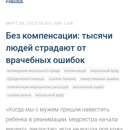
Далее
МАРТ 08, 2023
OLAVI-JÜRI LUIK
Без компенсации: тысячи
людей страдают от
врачебных ошибок
возмещение морального вреда
компенсация
моральный вред
Юридическая помощь
ошибки лечения
лекарственная ошибка
компенсация медицинских расходов
моральный ущерб
ошибка врача
моральный вред
«Когда мы с мужем пришли навестить
ребенка в реанимации, медсестра начала
вводить лекарство, игла не вошла под кожу,