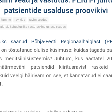
patsientide usalduse proovikivi
vitamine
raviviga
ravimiseadus
tajatele kohustusliku vastutuskindlustuse seadus
ikuks saanud Põhja-Eesti Regionaalhaiglast (P
on tõstatanud olulise küsimuse: kuidas tagada pa
vus meditsiinisüsteemis? Juhtum, kus aastatel 2
ärmevähi patsiendid kiiritusravist raskeid 
 kuid veelgi häirivam on see, et kannatanud ei sa
t.