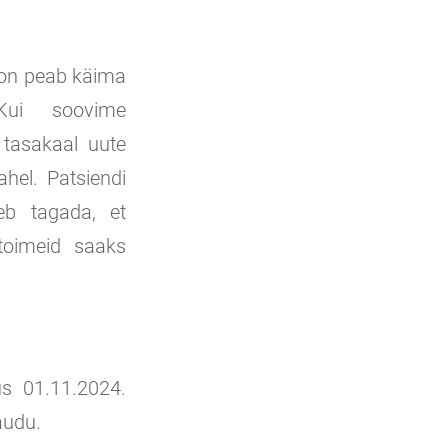
ioon peab käima
Kui soovime
a tasakaal uute
hel. Patsiendi
eb tagada, et
ltoimeid saaks
us 01.11.2024.
audu.