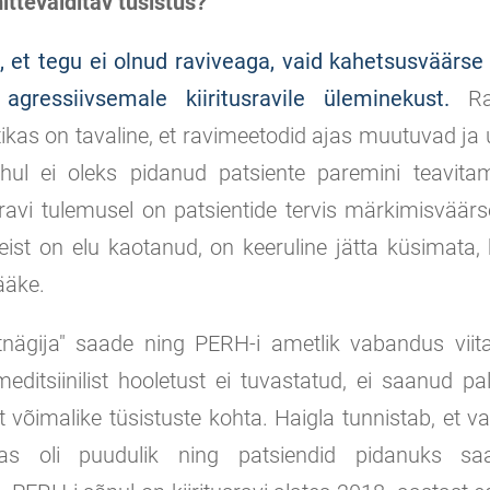
ittevälditav tüsistus?
 et tegu ei olnud raviveaga, vaid kahetsusväärse
agressiivsemale kiiritusravile üleminekust.
Rah
tikas on tavaline, et ravimeetodid ajas muutuvad ja
juhul ei oleks pidanud patsiente paremini teavita
 ravi tulemusel on patsientide tervis märkimisväär
ist on elu kaotanud, on keeruline jätta küsimata,
ääke.
ltnägija" saade ning PERH-i ametlik vabandus viita
ditsiinilist hooletust ei tuvastatud, ei saanud pa
et võimalike tüsistuste kohta. Haigla tunnistab, et 
sas oli puudulik ning patsiendid pidanuks 