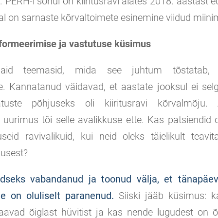
. PERH-i sõnul on kiiritusravi alates 2018. aastast 
l on sarnaste kõrvaltoimete esinemine viidud miini
nformeerimise ja vastutuse küsimus
maid teemasid, mida see juhtum tõstatab, 
. Kannatanud väidavad, et aastate jooksul ei selgi
uste põhjuseks oli kiiritusravi kõrvalmõju. Al
k uurimus tõi selle avalikkuse ette. Kas patsiendid
seid ravivalikuid, kui neid oleks täielikult teavi
kusest?
seks vabandanud ja toonud välja, et tänapäev
e on oluliselt paranenud.
Siiski jääb küsimus: 
avad õiglast hüvitist ja kas nende lugudest on 