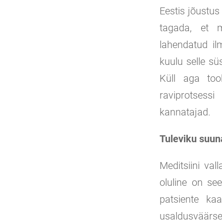
Eestis jõustus
tagada, et m
lahendatud il
kuulu selle s
Küll aga too
raviprotsessi
kannatajad.
Tuleviku suun
Meditsiini val
oluline on se
patsiente kaa
usaldusväärsem