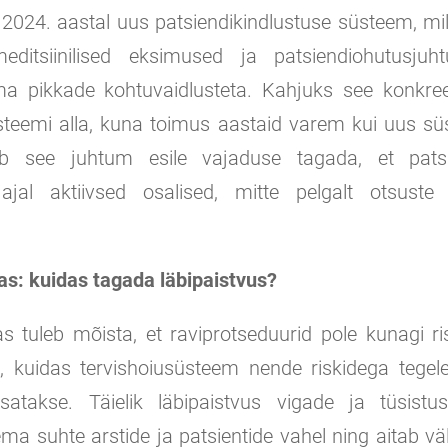
 2024. aastal uus patsiendikindlustuse süsteem, m
editsiinilised eksimused ja patsiendiohutusjuh
ma pikkade kohtuvaidlusteta. Kahjuks see konkre
üsteemi alla, kuna toimus aastaid varem kui uus sü
b see juhtum esile vajaduse tagada, et patsi
 ajal aktiivsed osalised, mitte pelgalt otsuste
as: kuidas tagada läbipaistvus?
las tuleb mõista, et raviprotseduurid pole kunagi r
e, kuidas tervishoiusüsteem nende riskidega tegel
satakse. Täielik läbipaistvus vigade ja tüsist
a suhte arstide ja patsientide vahel ning aitab vä