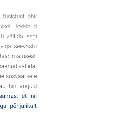
t tüsistust ehk
misel tekkinud
i vältida isegi
iviga seevastu
oolimatusest,
saanud vältida.
hetsusväärsete
kab hinnanguid
samas, et nii
ga põhjalikult