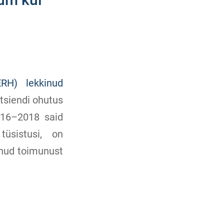
ERH) lekkinud
tsiendi ohutus
016–2018 said
tüsistusi, on
anud toimunust