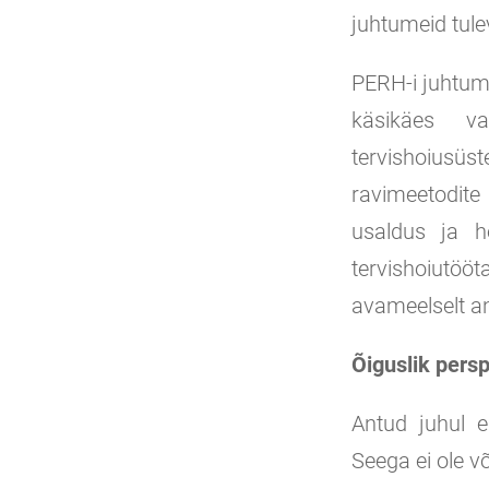
juhtumeid tule
PERH-i juhtum 
käsikäes v
tervishoiusüst
ravimeetodite
usaldus ja h
tervishoiutöö
avameelselt an
Õiguslik persp
Antud juhul e
Seega ei ole v