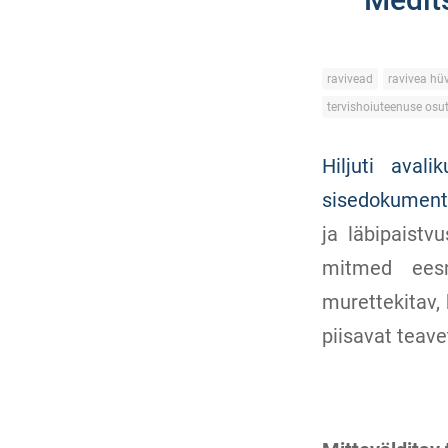
ravivead
ravivea hü
tervishoiuteenuse osu
Hiljuti aval
sisedokument
ja läbipaist
mitmed eesnä
murettekitav,
piisavat teave