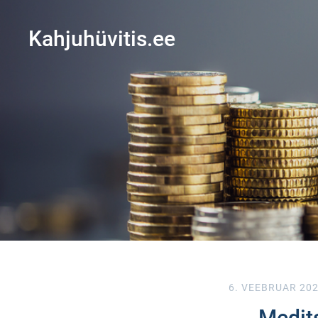
Kahjuhüvitis.ee
6. VEEBRUAR 20
Medits