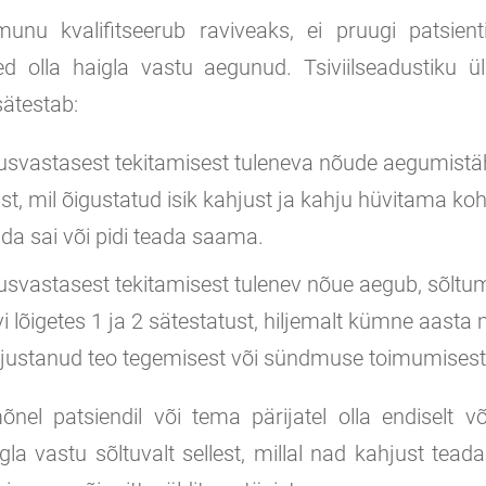
oimunu kvalifitseerub raviveaks, ei pruugi patsien
ed olla haigla vastu aegunud. Tsiviilseadustiku 
ätestab:
usvastasest tekitamisest tuleneva nõude aegumist
st, mil õigustatud isik kahjust ja kahju hüvitama ko
ada sai või pidi teada saama.
usvastasest tekitamisest tulenev nõue aegub, sõltu
i lõigetes 1 ja 2 sätestatust, hiljemalt kümne aast
justanud teo tegemisest või sündmuse toimumisest
nel patsiendil või tema pärijatel olla endiselt võ
la vastu sõltuvalt sellest, millal nad kahjust tead