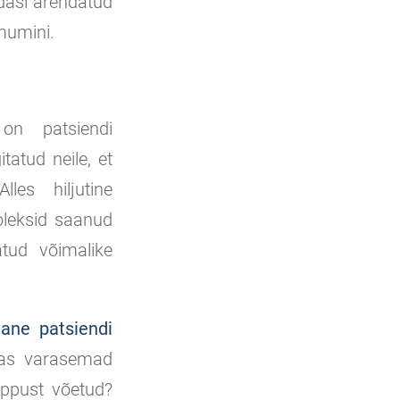
edasi arendatud
mumini.
on patsiendi
tatud neile, et
les hiljutine
 oleksid saanud
tatud võimalike
ane patsiendi
kas varasemad
õppust võetud?