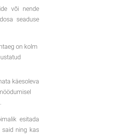
tide või nende
üldosa seaduse
ähtaeg on kolm
hustatud
mata käesoleva
a möödumisel
.
imalik esitada
a said ning kas