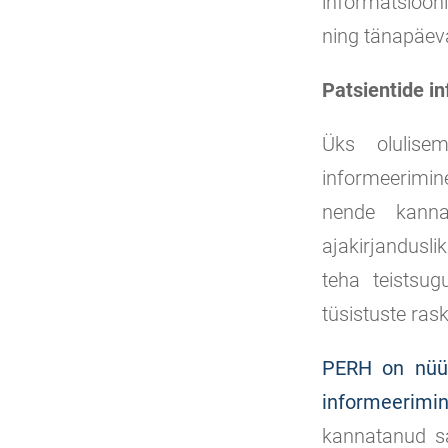
informatsiooni
ning tänapäeva
Patsientide i
Üks olulise
informeerimine
nende kannat
ajakirjandusli
teha teistsugu
tüsistuste ras
PERH on nüüd
informeerimin
kannatanud sa