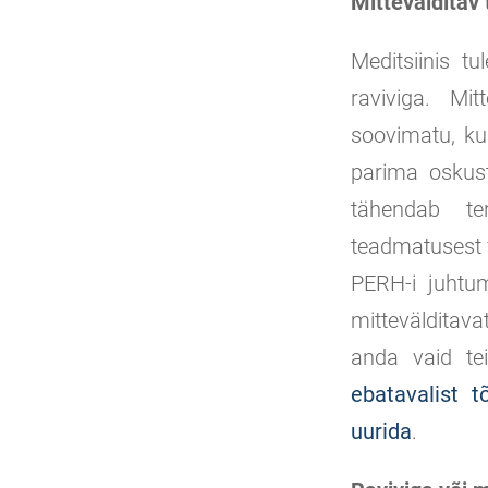
Mittevälditav 
Meditsiinis tu
raviviga. Mit
soovimatu, kui
parima oskust
tähendab ter
teadmatusest v
PERH-i juhtum
mittevälditav
anda vaid t
ebatavalist t
uurida
.