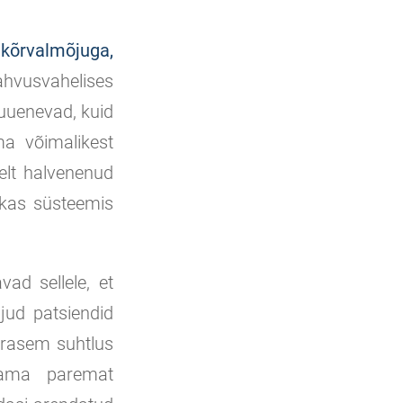
 kõrvalmõjuga,
vusvahelises
 uuenevad, kuid
ma võimalikest
selt halvenenud
 kas süsteemis
vad sellele, et
ljud patsiendid
varasem suhtlus
saama paremat