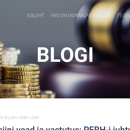
ESILEHT
MIS ON MORAALNE KAHJU?
TEGE
BLOGI
25
OLAVI-JÜRI LUIK
iini vead ja vastutus: PERH-i juh