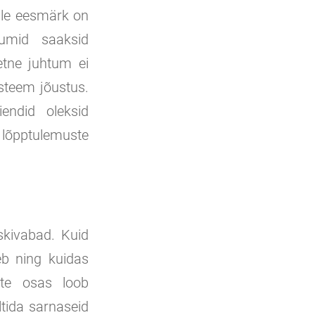
ille eesmärk on
tumid saaksid
etne juhtum ei
steem jõustus.
endid oleksid
 lõpptulemuste
iskivabad. Kuid
eb ning kuidas
uste osas loob
ltida sarnaseid