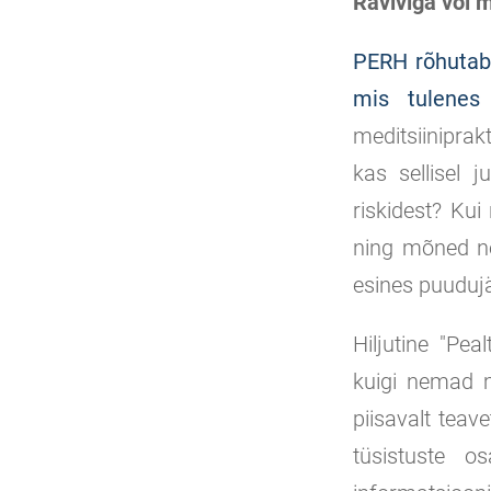
Raviviga või m
PERH rõhutab,
mis tulenes 
meditsiiniprak
kas sellisel 
riskidest? Kui
ning mõned ne
esines puuduj
Hiljutine "Pea
kuigi nemad me
piisavalt teav
tüsistuste o