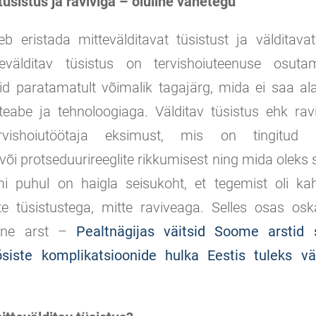
tüsistus ja raviviga – oluline vahetegu
leb eristada mittevälditavat tüsistust ja välditava
tevälditav tüsistus on tervishoiuteenuse osuta
d paratamatult võimalik tagajärg, mida ei saa alat
eabe ja tehnoloogiaga. Välditav tüsistus ehk rav
vishoiutöötaja eksimust, mis on tingitud h
õi protseduurireeglite rikkumisest ning mida oleks 
i puhul on haigla seisukoht, et tegemist oli ka
ate tüsistustega, mitte raviveaga. Selles osas os
eine arst –
Pealtnägijas väitsid Soome arstid 
õsiste komplikatsioonide hulka Eestis tuleks vä