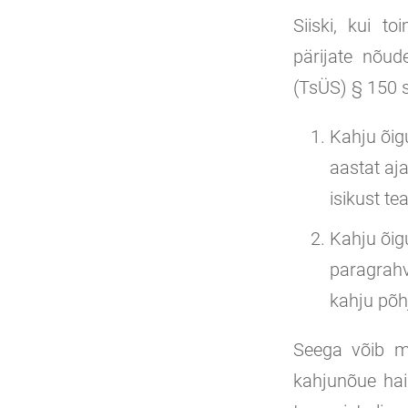
Siiski, kui t
pärijate nõud
(TsÜS) § 150 s
Kahju õig
aastat aja
isikust te
Kahju õig
paragrahv
kahju põh
Seega võib mõ
kahjunõue haig