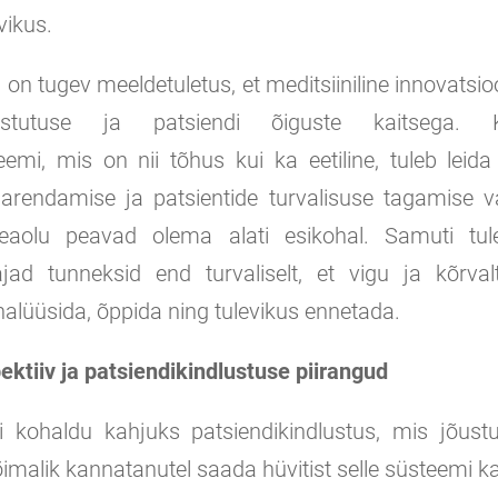
vikus.
on tugev meeldetuletus, et meditsiiniline innovats
astutuse ja patsiendi õiguste kaitsega. 
eemi, mis on nii tõhus kui ka eetiline, tuleb leid
 arendamise ja patsientide turvalisuse tagamise va
eaolu peavad olema alati esikohal. Samuti tul
tajad tunneksid end turvaliselt, et vigu ja kõrva
alüüsida, õppida ning tulevikus ennetada.
ektiiv ja patsiendikindlustuse piirangud
i kohaldu kahjuks patsiendikindlustus, mis jõust
õimalik kannatanutel saada hüvitist selle süsteemi k