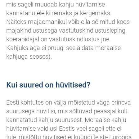
mis sageli muudab kahju hüvitamise
kannatanutele kiiremaks ja kergemaks.
Näiteks majaomanikul võib olla sõlmitud koos
majakindlustusega vastutuskindlustusleping,
koerapidajal on vastutuskindlustus jne.
Kahjuks aga ei pruugi see aidata moraalse
kahjuga seoses).
Kui suured on hüvitised?
Eesti kohtutes on välja mõistetud väga erineva
suurusega hüvitisi, mis sõltuvad peaasjalikult
kannatatud kahju suurusest. Moraalse kahju
hüvitamise vaidlusi Eestis veel sageli ette ei
tule, mistõttu hüvitised ei küündi teiste Euroopa