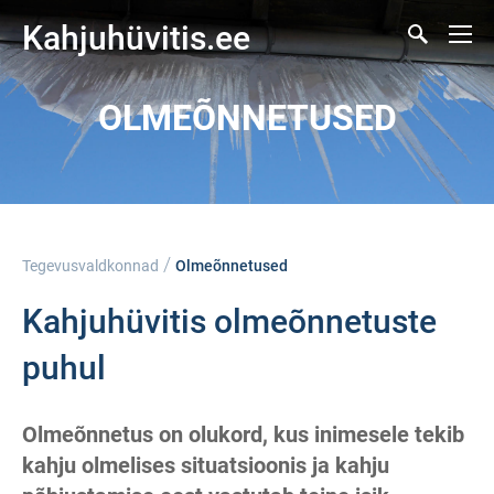
Kahjuhüvitis.ee
OLMEÕNNETUSED
/
Tegevusvaldkonnad
Olmeõnnetused
Kahjuhüvitis olmeõnnetuste
puhul
Olmeõnnetus on olukord, kus inimesele tekib
kahju olmelises situatsioonis ja kahju