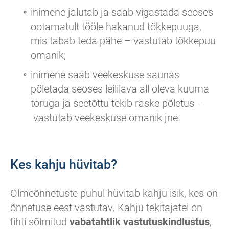
inimene jalutab ja saab vigastada seoses
ootamatult tööle hakanud tõkkepuuga,
mis tabab teda pähe – vastutab tõkkepuu
omanik;
inimene saab veekeskuse saunas
põletada seoses leililava all oleva kuuma
toruga ja seetõttu tekib raske põletus –
vastutab veekeskuse omanik jne.
Kes kahju hüvitab?
Olmeõnnetuste puhul hüvitab kahju isik, kes on
õnnetuse eest vastutav. Kahju tekitajatel on
tihti sõlmitud
vabatahtlik vastutuskindlustus
,