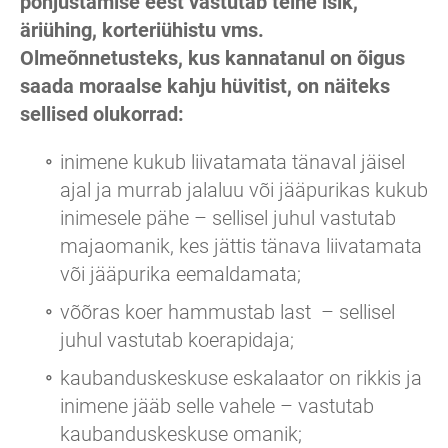
põhjustamise eest vastutab teine isik,
äriühing, korteriühistu vms.
Olmeõnnetusteks, kus kannatanul on õigus
saada moraalse kahju hüvitist, on näiteks
sellised olukorrad:
inimene kukub liivatamata tänaval jäisel
ajal ja murrab jalaluu või jääpurikas kukub
inimesele pähe – sellisel juhul vastutab
majaomanik, kes jättis tänava liivatamata
või jääpurika eemaldamata;
võõras koer hammustab last – sellisel
juhul vastutab koerapidaja;
kaubanduskeskuse eskalaator on rikkis ja
inimene jääb selle vahele – vastutab
kaubanduskeskuse omanik;