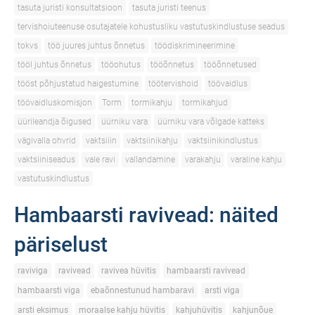
tasuta juristi konsultatsioon
tasuta juristi teenus
tervishoiuteenuse osutajatele kohustusliku vastutuskindlustuse seadus
tokvs
töö juures juhtus õnnetus
töödiskrimineerimine
tööl juhtus õnnetus
tööohutus
tööõnnetus
tööõnnetused
tööst põhjustatud haigestumine
töötervishoid
töövaidlus
töövaidluskomisjon
Torm
tormikahju
tormikahjud
üürileandja õigused
üürniku vara
üürniku vara võlgade katteks
vägivalla ohvrid
vaktsiiin
vaktsiinikahju
vaktsiinikindlustus
vaktsiiniseadus
vale ravi
vallandamine
varakahju
varaline kahju
vastutuskindlustus
Hambaarsti ravivead: näited
päriselust
raviviga
ravivead
ravivea hüvitis
hambaarsti ravivead
hambaarsti viga
ebaõnnestunud hambaravi
arsti viga
arsti eksimus
moraalse kahju hüvitis
kahjuhüvitis
kahjunõue