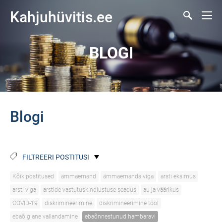
Kahjuhüvitis.ee
BLOGI
Blogi
FILTREERI POSTITUSI
Kõik postitused
ämmaemand
ämmaemanda viga
arsti eksimus
arsti viga
arstide vastutuskindlustuse seadus
au ja väärikus
COVID-19
diskrimineerimine
diskrimineerimine tööl
ebaõiglane vallandamine
ebaõnnestunud hambaravi