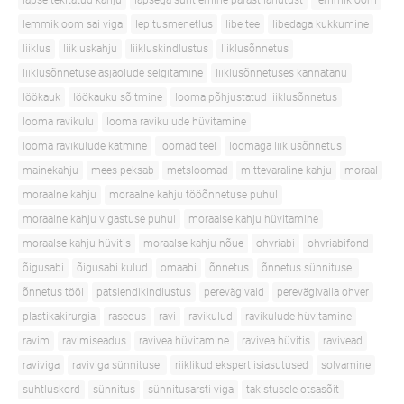
lapse tekitatud kahju
lapsega suhtlemine pärast lahutust
lemmikloom
lemmikloom sai viga
lepitusmenetlus
libe tee
libedaga kukkumine
liiklus
liikluskahju
liikluskindlustus
liiklusõnnetus
liiklusõnnetuse asjaolude selgitamine
liiklusõnnetuses kannatanu
löökauk
löökauku sõitmine
looma põhjustatud liiklusõnnetus
looma ravikulu
looma ravikulude hüvitamine
looma ravikulude katmine
loomad teel
loomaga liiklusõnnetus
mainekahju
mees peksab
metsloomad
mittevaraline kahju
moraal
moraalne kahju
moraalne kahju tööõnnetuse puhul
moraalne kahju vigastuse puhul
moraalse kahju hüvitamine
moraalse kahju hüvitis
moraalse kahju nõue
ohvriabi
ohvriabifond
õigusabi
õigusabi kulud
omaabi
õnnetus
õnnetus sünnitusel
õnnetus tööl
patsiendikindlustus
perevägivald
perevägivalla ohver
plastikakirurgia
rasedus
ravi
ravikulud
ravikulude hüvitamine
ravim
ravimiseadus
ravivea hüvitamine
ravivea hüvitis
ravivead
raviviga
raviviga sünnitusel
riiklikud ekspertiisiasutused
solvamine
suhtluskord
sünnitus
sünnitusarsti viga
takistusele otsasõit