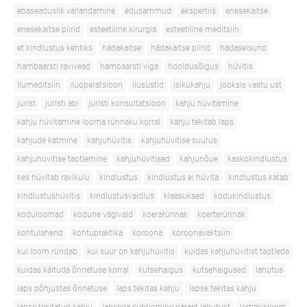
ebaseaduslik vallandamine
edusammud
ekspertiis
enesekaitse
enesekaitse piirid
esteetiline kirurgia
esteetiline meditsiin
et kindlustus kehtiks
hädakaitse
hädakaitse piirid
hädaseisund
hambaarsti ravivead
hambaarsti viga
hooldusõigus
hüvitis
ilumeditsiin
iluoperatsioon
ilusüstid
isikukahju
jooksis vastu ust
jurist
juristi abi
juristi konsultatsioon
kahju hüvitamine
kahju hüvitamine looma rünnaku korral
kahju tekitab laps
kahjude katmine
kahjuhüvitis
kahjuhüvitise suurus
kahjuhüvitise taotlemine
kahjuhüvitised
kahjunõue
kaskokindlustus
kes hüvitab ravikulu
kindlustus
kindlustus ei hüvita
kindlustus katab
kindlustushüvitis
kindlustusvaidlus
klaasuksed
kodukindlustus
koduloomad
kodune vägivald
koerarünnak
koerterünnak
kohtulahend
kohtupraktika
koroona
koroonavaktsiin
kui loom ründab
kui suur on kahjuhüvitis
kuidas kahjuhüvitist taotleda
kuidas käituda õnnetuse korral
kutsehaigus
kutsehaigused
lahutus
laps põhjustas õnnetuse
laps tekitas kahju
lapse tekitas kahju