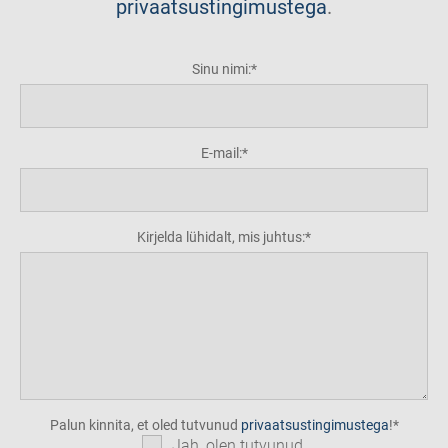
privaatsustingimustega
.
Sinu nimi:
E-mail:
Kirjelda lühidalt, mis juhtus:
Palun kinnita, et oled tutvunud
privaatsustingimustega
!
Jah, olen tutvunud.