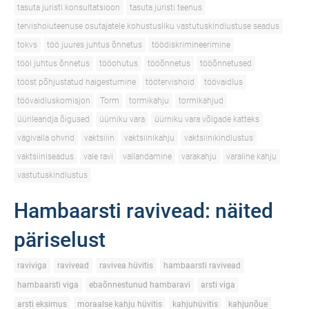
tasuta juristi konsultatsioon
tasuta juristi teenus
tervishoiuteenuse osutajatele kohustusliku vastutuskindlustuse seadus
tokvs
töö juures juhtus õnnetus
töödiskrimineerimine
tööl juhtus õnnetus
tööohutus
tööõnnetus
tööõnnetused
tööst põhjustatud haigestumine
töötervishoid
töövaidlus
töövaidluskomisjon
Torm
tormikahju
tormikahjud
üürileandja õigused
üürniku vara
üürniku vara võlgade katteks
vägivalla ohvrid
vaktsiiin
vaktsiinikahju
vaktsiinikindlustus
vaktsiiniseadus
vale ravi
vallandamine
varakahju
varaline kahju
vastutuskindlustus
Hambaarsti ravivead: näited
päriselust
raviviga
ravivead
ravivea hüvitis
hambaarsti ravivead
hambaarsti viga
ebaõnnestunud hambaravi
arsti viga
arsti eksimus
moraalse kahju hüvitis
kahjuhüvitis
kahjunõue