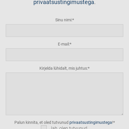
privaatsustingimustega
.
Sinu nimi:
E-mail:
Kirjelda lühidalt, mis juhtus:
Palun kinnita, et oled tutvunud
privaatsustingimustega
!
Jah, olen tutvunud.