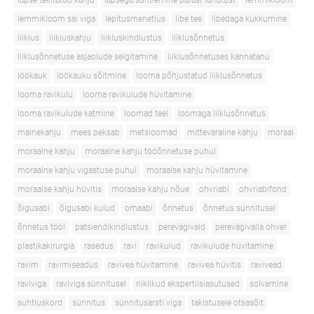
lapse tekitatud kahju
lapsega suhtlemine pärast lahutust
lemmikloom
lemmikloom sai viga
lepitusmenetlus
libe tee
libedaga kukkumine
liiklus
liikluskahju
liikluskindlustus
liiklusõnnetus
liiklusõnnetuse asjaolude selgitamine
liiklusõnnetuses kannatanu
löökauk
löökauku sõitmine
looma põhjustatud liiklusõnnetus
looma ravikulu
looma ravikulude hüvitamine
looma ravikulude katmine
loomad teel
loomaga liiklusõnnetus
mainekahju
mees peksab
metsloomad
mittevaraline kahju
moraal
moraalne kahju
moraalne kahju tööõnnetuse puhul
moraalne kahju vigastuse puhul
moraalse kahju hüvitamine
moraalse kahju hüvitis
moraalse kahju nõue
ohvriabi
ohvriabifond
õigusabi
õigusabi kulud
omaabi
õnnetus
õnnetus sünnitusel
õnnetus tööl
patsiendikindlustus
perevägivald
perevägivalla ohver
plastikakirurgia
rasedus
ravi
ravikulud
ravikulude hüvitamine
ravim
ravimiseadus
ravivea hüvitamine
ravivea hüvitis
ravivead
raviviga
raviviga sünnitusel
riiklikud ekspertiisiasutused
solvamine
suhtluskord
sünnitus
sünnitusarsti viga
takistusele otsasõit