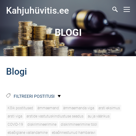
Kahjuhüvitis.ee
BLOGI
Blogi
FILTREERI POSTITUSI
Kõik postitused
ämmaemand
ämmaemanda viga
arsti eksimus
arsti viga
arstide vastutuskindlustuse seadus
au ja väärikus
COVID-19
diskrimineerimine
diskrimineerimine tööl
ebaõiglane vallandamine
ebaõnnestunud hambaravi