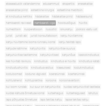
ebaseaduslik vallandamine
edusammud
ekspertiis
enesekaitse
enesekaitse piirid
esteetiline kirurgia
esteetiline meditsiin
et kindlustus kehtiks
hädakaitse
hädakaitse piirid
hädaseisund
hambaarsti ravivead
hambaarsti viga
hooldusõigus
hüvitis
ilumeditsiin
iluoperatsioon
ilusüstid
isikukahju
jooksis vastu ust
jurist
juristi abi
juristi konsultatsioon
kahju hüvitamine
kahju hüvitamine looma rünnaku korral
kahju tekitab laps
kahjude katmine
kahjuhüvitis
kahjuhüvitise suurus
kahjuhüvitise taotlemine
kahjuhüvitised
kahjunõue
kaskokindlustus
kes hüvitab ravikulu
kindlustus
kindlustus ei hüvita
kindlustus katab
kindlustushüvitis
kindlustusvaidlus
klaasuksed
kodukindlustus
koduloomad
kodune vägivald
koerarünnak
koerterünnak
kohtulahend
kohtupraktika
koroona
koroonavaktsiin
kui loom ründab
kui suur on kahjuhüvitis
kuidas kahjuhüvitist taotleda
kuidas käituda õnnetuse korral
kutsehaigus
kutsehaigused
lahutus
laps põhjustas õnnetuse
laps tekitas kahju
lapse tekitas kahju