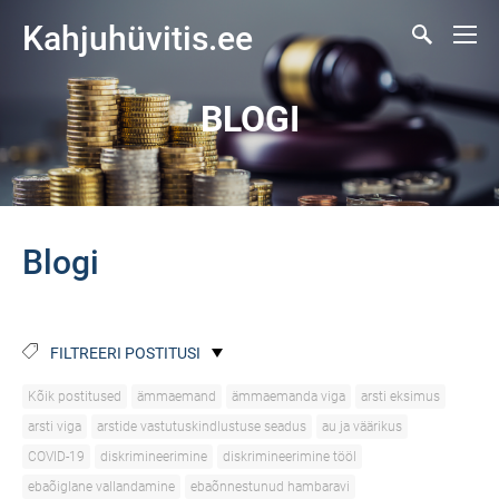
Kahjuhüvitis.ee
BLOGI
Blogi
FILTREERI POSTITUSI
Kõik postitused
ämmaemand
ämmaemanda viga
arsti eksimus
arsti viga
arstide vastutuskindlustuse seadus
au ja väärikus
COVID-19
diskrimineerimine
diskrimineerimine tööl
ebaõiglane vallandamine
ebaõnnestunud hambaravi