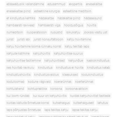
ebaseaduslik vallandamine
edusammud
ekspertiis
enesekaitse
enesekaitse piirid
esteetiline kirurgia
esteetiline meditsiin
et kindlustus kehtiks
hädakaitse
hädakaitse piirid
hädaseisund
hambaarsti ravivead
hambaarsti viga
hooldusõigus
hüvitis
ilumeditsiin
iluoperatsioon
ilusüstid
isikukahju
jooksis vastu ust
jurist
juristi abi
juristi konsultatsioon
kahju hüvitamine
kahju hüvitamine looma rünnaku korral
kahju tekitab laps
kahjude katmine
kahjuhüvitis
kahjuhüvitise suurus
kahjuhüvitise taotlemine
kahjuhüvitised
kahjunõue
kaskokindlustus
kes hüvitab ravikulu
kindlustus
kindlustus ei hüvita
kindlustus katab
kindlustushüvitis
kindlustusvaidlus
klaasuksed
kodukindlustus
koduloomad
kodune vägivald
koerarünnak
koerterünnak
kohtulahend
kohtupraktika
koroona
koroonavaktsiin
kui loom ründab
kui suur on kahjuhüvitis
kuidas kahjuhüvitist taotleda
kuidas käituda õnnetuse korral
kutsehaigus
kutsehaigused
lahutus
laps põhjustas õnnetuse
laps tekitas kahju
lapse tekitas kahju