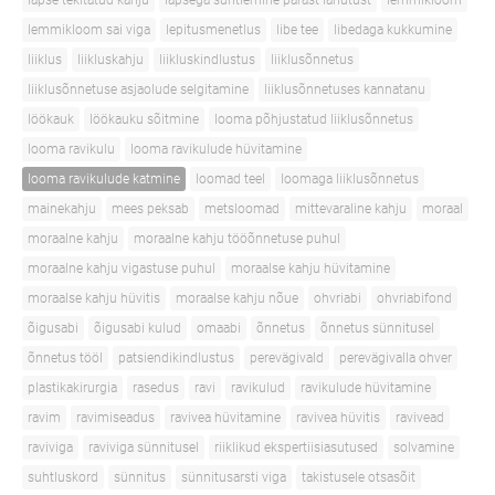
lapse tekitatud kahju
lapsega suhtlemine pärast lahutust
lemmikloom
lemmikloom sai viga
lepitusmenetlus
libe tee
libedaga kukkumine
liiklus
liikluskahju
liikluskindlustus
liiklusõnnetus
liiklusõnnetuse asjaolude selgitamine
liiklusõnnetuses kannatanu
löökauk
löökauku sõitmine
looma põhjustatud liiklusõnnetus
looma ravikulu
looma ravikulude hüvitamine
looma ravikulude katmine
loomad teel
loomaga liiklusõnnetus
mainekahju
mees peksab
metsloomad
mittevaraline kahju
moraal
moraalne kahju
moraalne kahju tööõnnetuse puhul
moraalne kahju vigastuse puhul
moraalse kahju hüvitamine
moraalse kahju hüvitis
moraalse kahju nõue
ohvriabi
ohvriabifond
õigusabi
õigusabi kulud
omaabi
õnnetus
õnnetus sünnitusel
õnnetus tööl
patsiendikindlustus
perevägivald
perevägivalla ohver
plastikakirurgia
rasedus
ravi
ravikulud
ravikulude hüvitamine
ravim
ravimiseadus
ravivea hüvitamine
ravivea hüvitis
ravivead
raviviga
raviviga sünnitusel
riiklikud ekspertiisiasutused
solvamine
suhtluskord
sünnitus
sünnitusarsti viga
takistusele otsasõit