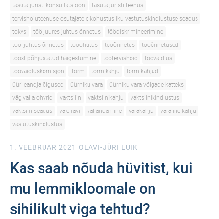
tasuta juristi konsultatsioon
tasuta juristi teenus
tervishoiuteenuse osutajatele kohustusliku vastutuskindlustuse seadus
tokvs
töö juures juhtus õnnetus
töödiskrimineerimine
tööl juhtus õnnetus
tööohutus
tööõnnetus
tööõnnetused
tööst põhjustatud haigestumine
töötervishoid
töövaidlus
töövaidluskomisjon
Torm
tormikahju
tormikahjud
üürileandja õigused
üürniku vara
üürniku vara võlgade katteks
vägivalla ohvrid
vaktsiiin
vaktsiinikahju
vaktsiinikindlustus
vaktsiiniseadus
vale ravi
vallandamine
varakahju
varaline kahju
vastutuskindlustus
1. VEEBRUAR 2021
OLAVI-JÜRI LUIK
Kas saab nõuda hüvitist, kui
mu lemmikloomale on
sihilikult viga tehtud?