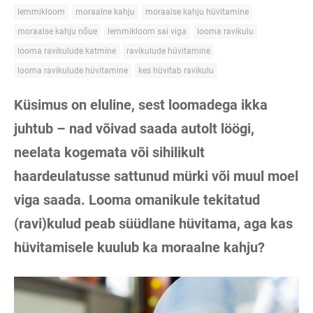
lemmikloom
moraalne kahju
moraalse kahju hüvitamine
moraalse kahju nõue
lemmikloom sai viga
looma ravikulu
looma ravikulude katmine
ravikulude hüvitamine
looma ravikulude hüvitamine
kes hüvitab ravikulu
Küsimus on eluline, sest loomadega ikka
juhtub – nad võivad saada autolt löögi,
neelata kogemata või sihilikult
haardeulatusse sattunud mürki või muul moel
viga saada. Looma omanikule tekitatud
(ravi)kulud peab süüdlane hüvitama, aga kas
hüvitamisele kuulub ka moraalne kahju?