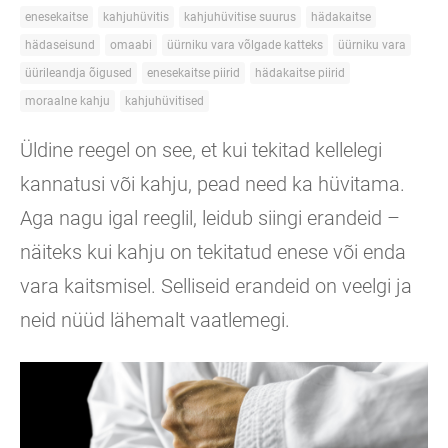
enesekaitse
kahjuhüvitis
kahjuhüvitise suurus
hädakaitse
hädaseisund
omaabi
üürniku vara võlgade katteks
üürniku vara
üürileandja õigused
enesekaitse piirid
hädakaitse piirid
moraalne kahju
kahjuhüvitised
Üldine reegel on see, et kui tekitad kellelegi
kannatusi või kahju, pead need ka hüvitama.
Aga nagu igal reeglil, leidub siingi erandeid –
näiteks kui kahju on tekitatud enese või enda
vara kaitsmisel. Selliseid erandeid on veelgi ja
neid nüüd lähemalt vaatlemegi.