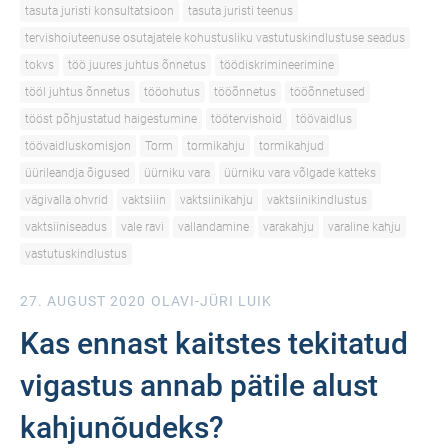
tasuta juristi konsultatsioon
tasuta juristi teenus
tervishoiuteenuse osutajatele kohustusliku vastutuskindlustuse seadus
tokvs
töö juures juhtus õnnetus
töödiskrimineerimine
tööl juhtus õnnetus
tööohutus
tööõnnetus
tööõnnetused
tööst põhjustatud haigestumine
töötervishoid
töövaidlus
töövaidluskomisjon
Torm
tormikahju
tormikahjud
üürileandja õigused
üürniku vara
üürniku vara võlgade katteks
vägivalla ohvrid
vaktsiiin
vaktsiinikahju
vaktsiinikindlustus
vaktsiiniseadus
vale ravi
vallandamine
varakahju
varaline kahju
vastutuskindlustus
27. AUGUST 2020
OLAVI-JÜRI LUIK
Kas ennast kaitstes tekitatud
vigastus annab pätile alust
kahjunõudeks?