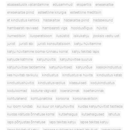
ebaseaduslik vallandamine
edusammud
ekspertiis
enesekaitse
enesekaitse piirid
esteetiline kirurgia
esteetiline meditsiin
et kindlustus kehtiks
hädakaitse
hädakaitse piirid
hädaseisund
hambaarsti ravivead
hambaarsti viga
hooldusõigus
hüvitis
ilumeditsiin
iluoperatsioon
ilusüstid
isikukahju
jooksis vastu ust
jurist
juristi abi
juristi konsultatsioon
kahju hüvitamine
kahju hüvitamine looma rünnaku korral
kahju tekitab laps
kahjude katmine
kahjuhüvitis
kahjuhüvitise suurus
kahjuhüvitise taotlemine
kahjuhüvitised
kahjunõue
kaskokindlustus
kes hüvitab ravikulu
kindlustus
kindlustus ei hüvita
kindlustus katab
kindlustushüvitis
kindlustusvaidlus
klaasuksed
kodukindlustus
koduloomad
kodune vägivald
koerarünnak
koerterünnak
kohtulahend
kohtupraktika
koroona
koroonavaktsiin
kui loom ründab
kui suur on kahjuhüvitis
kuidas kahjuhüvitist taotleda
kuidas käituda õnnetuse korral
kutsehaigus
kutsehaigused
lahutus
laps põhjustas õnnetuse
laps tekitas kahju
lapse tekitas kahju