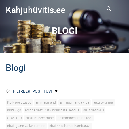
Kahjuhüvitis.ee
BLOGI
Blogi
FILTREERI POSTITUSI
Kõik postitused
ämmaemand
ämmaemanda viga
arsti eksimus
arsti viga
arstide vastutuskindlustuse seadus
au ja väärikus
COVID-19
diskrimineerimine
diskrimineerimine tööl
ebaõiglane vallandamine
ebaõnnestunud hambaravi