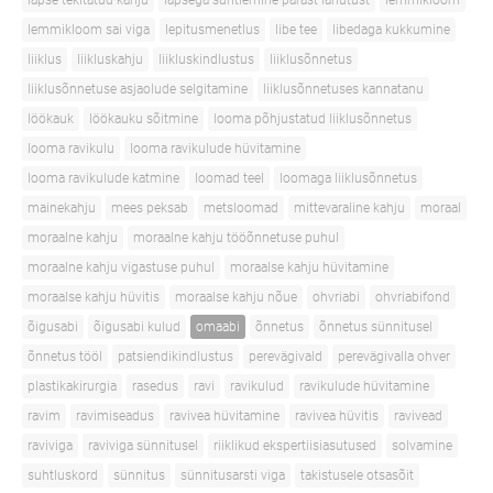
lapse tekitatud kahju
lapsega suhtlemine pärast lahutust
lemmikloom
lemmikloom sai viga
lepitusmenetlus
libe tee
libedaga kukkumine
liiklus
liikluskahju
liikluskindlustus
liiklusõnnetus
liiklusõnnetuse asjaolude selgitamine
liiklusõnnetuses kannatanu
löökauk
löökauku sõitmine
looma põhjustatud liiklusõnnetus
looma ravikulu
looma ravikulude hüvitamine
looma ravikulude katmine
loomad teel
loomaga liiklusõnnetus
mainekahju
mees peksab
metsloomad
mittevaraline kahju
moraal
moraalne kahju
moraalne kahju tööõnnetuse puhul
moraalne kahju vigastuse puhul
moraalse kahju hüvitamine
moraalse kahju hüvitis
moraalse kahju nõue
ohvriabi
ohvriabifond
õigusabi
õigusabi kulud
omaabi
õnnetus
õnnetus sünnitusel
õnnetus tööl
patsiendikindlustus
perevägivald
perevägivalla ohver
plastikakirurgia
rasedus
ravi
ravikulud
ravikulude hüvitamine
ravim
ravimiseadus
ravivea hüvitamine
ravivea hüvitis
ravivead
raviviga
raviviga sünnitusel
riiklikud ekspertiisiasutused
solvamine
suhtluskord
sünnitus
sünnitusarsti viga
takistusele otsasõit