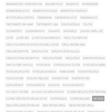
ebaseaduslik vallandamine
edusammud
ekspertiis
enesekaitse
enesekaitse piirid
esteetiline kirurgia
esteetiline meditsiin
et kindlustus kehtiks
hädakaitse
hädakaitse piirid
hädaseisund
hambaarsti ravivead
hambaarsti viga
hooldusõigus
hüvitis
ilumeditsiin
iluoperatsioon
ilusüstid
isikukahju
jooksis vastu ust
jurist
juristi abi
juristi konsultatsioon
kahju hüvitamine
kahju hüvitamine looma rünnaku korral
kahju tekitab laps
kahjude katmine
kahjuhüvitis
kahjuhüvitise suurus
kahjuhüvitise taotlemine
kahjuhüvitised
kahjunõue
kaskokindlustus
kes hüvitab ravikulu
kindlustus
kindlustus ei hüvita
kindlustus katab
kindlustushüvitis
kindlustusvaidlus
klaasuksed
kodukindlustus
koduloomad
kodune vägivald
koerarünnak
koerterünnak
kohtulahend
kohtupraktika
koroona
koroonavaktsiin
kui loom ründab
kui suur on kahjuhüvitis
kuidas kahjuhüvitist taotleda
kuidas käituda õnnetuse korral
kutsehaigus
kutsehaigused
lahutus
laps põhjustas õnnetuse
laps tekitas kahju
lapse tekitas kahju