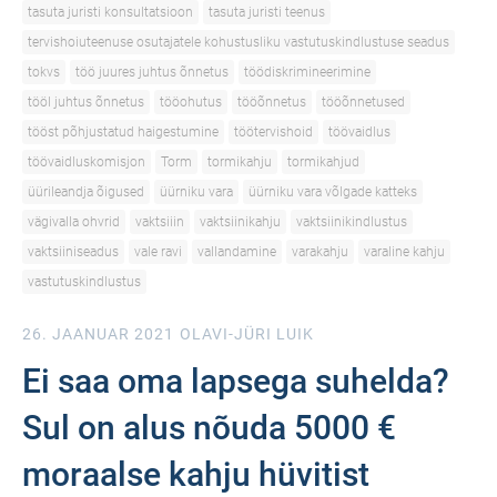
tasuta juristi konsultatsioon
tasuta juristi teenus
tervishoiuteenuse osutajatele kohustusliku vastutuskindlustuse seadus
tokvs
töö juures juhtus õnnetus
töödiskrimineerimine
tööl juhtus õnnetus
tööohutus
tööõnnetus
tööõnnetused
tööst põhjustatud haigestumine
töötervishoid
töövaidlus
töövaidluskomisjon
Torm
tormikahju
tormikahjud
üürileandja õigused
üürniku vara
üürniku vara võlgade katteks
vägivalla ohvrid
vaktsiiin
vaktsiinikahju
vaktsiinikindlustus
vaktsiiniseadus
vale ravi
vallandamine
varakahju
varaline kahju
vastutuskindlustus
26. JAANUAR 2021
OLAVI-JÜRI LUIK
Ei saa oma lapsega suhelda?
Sul on alus nõuda 5000 €
moraalse kahju hüvitist