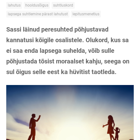
lahutus
hooldusõigus
suhtluskord
lapsega suhtlemine pärast lahutust
lepitusmenetlus
Sassi läinud peresuhted põhjustavad
kannatusi kõigile osalistele. Olukord, kus sa
ei saa enda lapsega suhelda, võib sulle
põhjustada tõsist moraalset kahju, seega on
sul õigus selle eest ka hüvitist taotleda.