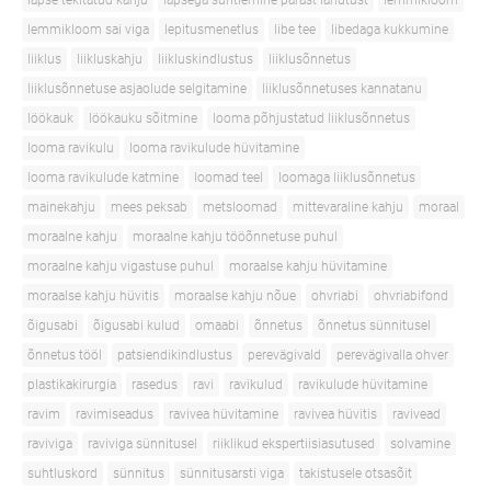
lapse tekitatud kahju
lapsega suhtlemine pärast lahutust
lemmikloom
lemmikloom sai viga
lepitusmenetlus
libe tee
libedaga kukkumine
liiklus
liikluskahju
liikluskindlustus
liiklusõnnetus
liiklusõnnetuse asjaolude selgitamine
liiklusõnnetuses kannatanu
löökauk
löökauku sõitmine
looma põhjustatud liiklusõnnetus
looma ravikulu
looma ravikulude hüvitamine
looma ravikulude katmine
loomad teel
loomaga liiklusõnnetus
mainekahju
mees peksab
metsloomad
mittevaraline kahju
moraal
moraalne kahju
moraalne kahju tööõnnetuse puhul
moraalne kahju vigastuse puhul
moraalse kahju hüvitamine
moraalse kahju hüvitis
moraalse kahju nõue
ohvriabi
ohvriabifond
õigusabi
õigusabi kulud
omaabi
õnnetus
õnnetus sünnitusel
õnnetus tööl
patsiendikindlustus
perevägivald
perevägivalla ohver
plastikakirurgia
rasedus
ravi
ravikulud
ravikulude hüvitamine
ravim
ravimiseadus
ravivea hüvitamine
ravivea hüvitis
ravivead
raviviga
raviviga sünnitusel
riiklikud ekspertiisiasutused
solvamine
suhtluskord
sünnitus
sünnitusarsti viga
takistusele otsasõit