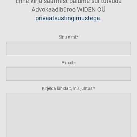
Enne kirja saatmist palume sul tutvuda
Advokaadibüroo WIDEN OÜ
privaatsustingimustega
.
Sinu nimi:
E-mail:
Kirjelda lühidalt, mis juhtus: