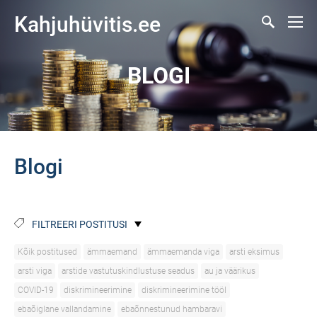
Kahjuhüvitis.ee
BLOGI
Blogi
FILTREERI POSTITUSI
Kõik postitused
ämmaemand
ämmaemanda viga
arsti eksimus
arsti viga
arstide vastutuskindlustuse seadus
au ja väärikus
COVID-19
diskrimineerimine
diskrimineerimine tööl
ebaõiglane vallandamine
ebaõnnestunud hambaravi