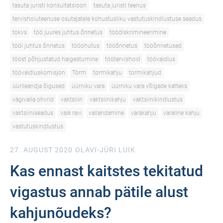
tasuta juristi konsultatsioon
tasuta juristi teenus
tervishoiuteenuse osutajatele kohustusliku vastutuskindlustuse seadus
tokvs
töö juures juhtus õnnetus
töödiskrimineerimine
tööl juhtus õnnetus
tööohutus
tööõnnetus
tööõnnetused
tööst põhjustatud haigestumine
töötervishoid
töövaidlus
töövaidluskomisjon
Torm
tormikahju
tormikahjud
üürileandja õigused
üürniku vara
üürniku vara võlgade katteks
vägivalla ohvrid
vaktsiiin
vaktsiinikahju
vaktsiinikindlustus
vaktsiiniseadus
vale ravi
vallandamine
varakahju
varaline kahju
vastutuskindlustus
27. AUGUST 2020
OLAVI-JÜRI LUIK
Kas ennast kaitstes tekitatud
vigastus annab pätile alust
kahjunõudeks?