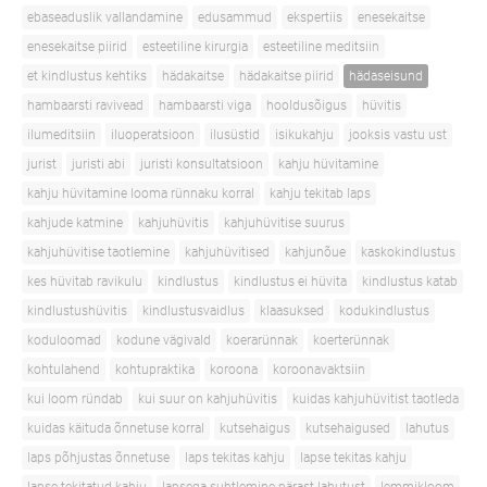
ebaseaduslik vallandamine
edusammud
ekspertiis
enesekaitse
enesekaitse piirid
esteetiline kirurgia
esteetiline meditsiin
et kindlustus kehtiks
hädakaitse
hädakaitse piirid
hädaseisund
hambaarsti ravivead
hambaarsti viga
hooldusõigus
hüvitis
ilumeditsiin
iluoperatsioon
ilusüstid
isikukahju
jooksis vastu ust
jurist
juristi abi
juristi konsultatsioon
kahju hüvitamine
kahju hüvitamine looma rünnaku korral
kahju tekitab laps
kahjude katmine
kahjuhüvitis
kahjuhüvitise suurus
kahjuhüvitise taotlemine
kahjuhüvitised
kahjunõue
kaskokindlustus
kes hüvitab ravikulu
kindlustus
kindlustus ei hüvita
kindlustus katab
kindlustushüvitis
kindlustusvaidlus
klaasuksed
kodukindlustus
koduloomad
kodune vägivald
koerarünnak
koerterünnak
kohtulahend
kohtupraktika
koroona
koroonavaktsiin
kui loom ründab
kui suur on kahjuhüvitis
kuidas kahjuhüvitist taotleda
kuidas käituda õnnetuse korral
kutsehaigus
kutsehaigused
lahutus
laps põhjustas õnnetuse
laps tekitas kahju
lapse tekitas kahju