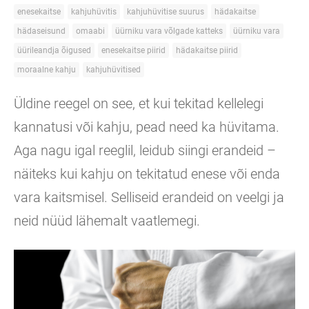
enesekaitse
kahjuhüvitis
kahjuhüvitise suurus
hädakaitse
hädaseisund
omaabi
üürniku vara võlgade katteks
üürniku vara
üürileandja õigused
enesekaitse piirid
hädakaitse piirid
moraalne kahju
kahjuhüvitised
Üldine reegel on see, et kui tekitad kellelegi
kannatusi või kahju, pead need ka hüvitama.
Aga nagu igal reeglil, leidub siingi erandeid –
näiteks kui kahju on tekitatud enese või enda
vara kaitsmisel. Selliseid erandeid on veelgi ja
neid nüüd lähemalt vaatlemegi.