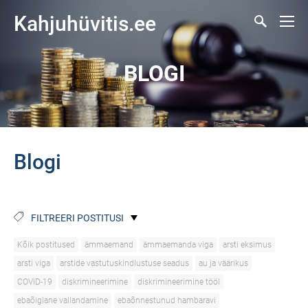
Kahjuhüvitis.ee
BLOGI
Blogi
FILTREERI POSTITUSI
Kõik postitused
ämmaemand
ämmaemanda viga
arsti eksimus
arsti viga
arstide vastutuskindlustuse seadus
au ja väärikus
COVID-19
diskrimineerimine
diskrimineerimine tööl
ebaõiglane vallandamine
ebaõnnestunud hambaravi