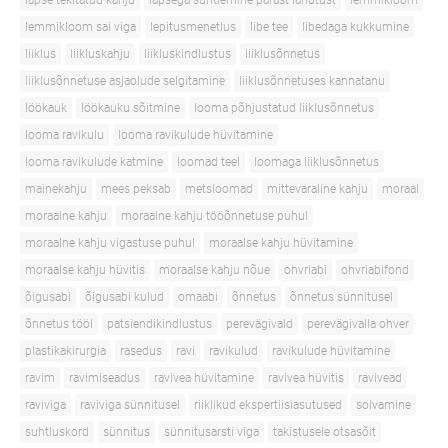
lapse tekitatud kahju
lapsega suhtlemine pärast lahutust
lemmikloom
lemmikloom sai viga
lepitusmenetlus
libe tee
libedaga kukkumine
liiklus
liikluskahju
liikluskindlustus
liiklusõnnetus
liiklusõnnetuse asjaolude selgitamine
liiklusõnnetuses kannatanu
löökauk
löökauku sõitmine
looma põhjustatud liiklusõnnetus
looma ravikulu
looma ravikulude hüvitamine
looma ravikulude katmine
loomad teel
loomaga liiklusõnnetus
mainekahju
mees peksab
metsloomad
mittevaraline kahju
moraal
moraalne kahju
moraalne kahju tööõnnetuse puhul
moraalne kahju vigastuse puhul
moraalse kahju hüvitamine
moraalse kahju hüvitis
moraalse kahju nõue
ohvriabi
ohvriabifond
õigusabi
õigusabi kulud
omaabi
õnnetus
õnnetus sünnitusel
õnnetus tööl
patsiendikindlustus
perevägivald
perevägivalla ohver
plastikakirurgia
rasedus
ravi
ravikulud
ravikulude hüvitamine
ravim
ravimiseadus
ravivea hüvitamine
ravivea hüvitis
ravivead
raviviga
raviviga sünnitusel
riiklikud ekspertiisiasutused
solvamine
suhtluskord
sünnitus
sünnitusarsti viga
takistusele otsasõit