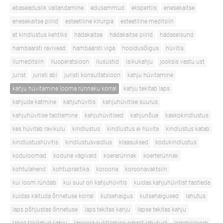
ebaseaduslik vallandamine
edusammud
ekspertiis
enesekaitse
enesekaitse piirid
esteetiline kirurgia
esteetiline meditsiin
et kindlustus kehtiks
hädakaitse
hädakaitse piirid
hädaseisund
hambaarsti ravivead
hambaarsti viga
hooldusõigus
hüvitis
ilumeditsiin
iluoperatsioon
ilusüstid
isikukahju
jooksis vastu ust
jurist
juristi abi
juristi konsultatsioon
kahju hüvitamine
kahju hüvitamine looma rünnaku korral
kahju tekitab laps
kahjude katmine
kahjuhüvitis
kahjuhüvitise suurus
kahjuhüvitise taotlemine
kahjuhüvitised
kahjunõue
kaskokindlustus
kes hüvitab ravikulu
kindlustus
kindlustus ei hüvita
kindlustus katab
kindlustushüvitis
kindlustusvaidlus
klaasuksed
kodukindlustus
koduloomad
kodune vägivald
koerarünnak
koerterünnak
kohtulahend
kohtupraktika
koroona
koroonavaktsiin
kui loom ründab
kui suur on kahjuhüvitis
kuidas kahjuhüvitist taotleda
kuidas käituda õnnetuse korral
kutsehaigus
kutsehaigused
lahutus
laps põhjustas õnnetuse
laps tekitas kahju
lapse tekitas kahju