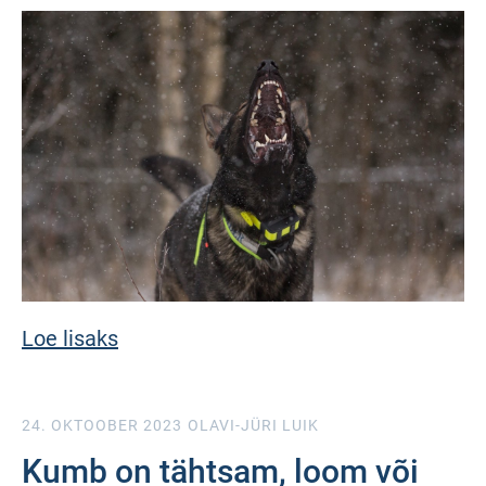
Loe lisaks
24. OKTOOBER 2023
OLAVI-JÜRI LUIK
Kumb on tähtsam, loom või