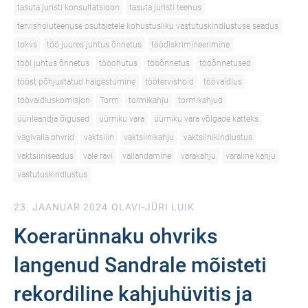
tasuta juristi konsultatsioon
tasuta juristi teenus
tervishoiuteenuse osutajatele kohustusliku vastutuskindlustuse seadus
tokvs
töö juures juhtus õnnetus
töödiskrimineerimine
tööl juhtus õnnetus
tööohutus
tööõnnetus
tööõnnetused
tööst põhjustatud haigestumine
töötervishoid
töövaidlus
töövaidluskomisjon
Torm
tormikahju
tormikahjud
üürileandja õigused
üürniku vara
üürniku vara võlgade katteks
vägivalla ohvrid
vaktsiiin
vaktsiinikahju
vaktsiinikindlustus
vaktsiiniseadus
vale ravi
vallandamine
varakahju
varaline kahju
vastutuskindlustus
23. JAANUAR 2024
OLAVI-JÜRI LUIK
Koerarünnaku ohvriks
langenud Sandrale mõisteti
rekordiline kahjuhüvitis ja