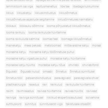
lapse tekitatud kahju
lapsega suhtlemine pärast lahutust
lemmikloom
lemmikloom sai viga
lepitusmenetlus
libe tee
libedaga kukkumine
liiklus
liikluskahju
liikluskindlustus
liiklusõnnetus
liiklusõnnetuse asjaolude selgitamine
liiklusõnnetuses kannatanu
löökauk
löökauku sõitmine
looma põhjustatud liiklusõnnetus
looma ravikulu
looma ravikulude hüvitamine
looma ravikulude katmine
loomad teel
loomaga liiklusõnnetus
mainekahju
mees peksab
metsloomad
mittevaraline kahju
moraal
moraalne kahju
moraalne kahju tööõnnetuse puhul
moraalne kahju vigastuse puhul
moraalse kahju hüvitamine
moraalse kahju hüvitis
moraalse kahju nõue
ohvriabi
ohvriabifond
õigusabi
õigusabi kulud
omaabi
õnnetus
õnnetus sünnitusel
õnnetus tööl
patsiendikindlustus
perevägivald
perevägivalla ohver
plastikakirurgia
rasedus
ravi
ravikulud
ravikulude hüvitamine
ravim
ravimiseadus
ravivea hüvitamine
ravivea hüvitis
ravivead
raviviga
raviviga sünnitusel
riiklikud ekspertiisiasutused
solvamine
suhtluskord
sünnitus
sünnitusarsti viga
takistusele otsasõit