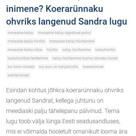
inimene? Koerarünnaku
ohvriks langenud Sandra lugu
moraalne kahju
moraalne kahju vigastuse puhul
moraalse kahju hüvitis
moraalse kahju hüvitamine
moraalse kahju nõue
hüvitis
kahju hüvitamine
kahjuhüvitis
kahjuhüvitise taotlemine
kahju hüvitamine looma rünnaku korral
kui loom ründab
kui suur on kahjuhüvitis
koerarünnak
koerterünnak
Esindan kohtus jõhkra koerarünnaku ohvriks
langenud Sandrat, kellega juhtunu on
meediaski palju tähelepanu pälvinud. Tema
lugu toob välja lünga Eesti seadusandluses,
mis ei võimalda hooletult omanikult looma ära