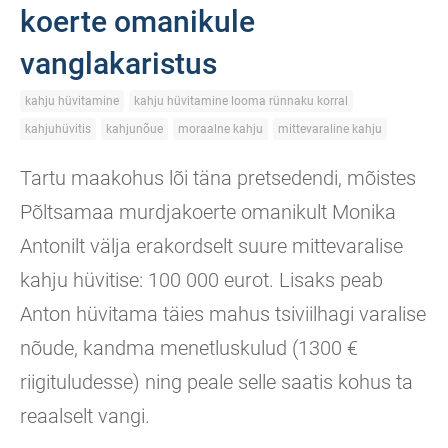
koerte omanikule
vanglakaristus
kahju hüvitamine
kahju hüvitamine looma rünnaku korral
kahjuhüvitis
kahjunõue
moraalne kahju
mittevaraline kahju
Tartu maakohus lõi täna pretsedendi, mõistes
Põltsamaa murdjakoerte omanikult Monika
Antonilt välja erakordselt suure mittevaralise
kahju hüvitise: 100 000 eurot. Lisaks peab
Anton hüvitama täies mahus tsiviilhagi varalise
nõude, kandma menetluskulud (1300 €
riigituludesse) ning peale selle saatis kohus ta
reaalselt vangi.