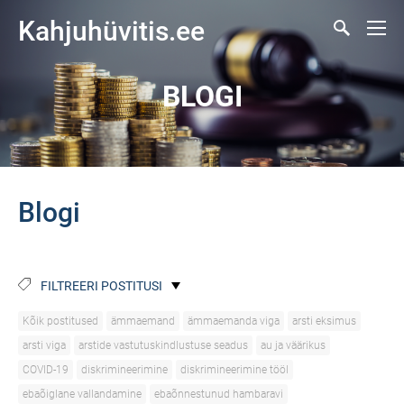
Kahjuhüvitis.ee
BLOGI
Blogi
FILTREERI POSTITUSI
Kõik postitused
ämmaemand
ämmaemanda viga
arsti eksimus
arsti viga
arstide vastutuskindlustuse seadus
au ja väärikus
COVID-19
diskrimineerimine
diskrimineerimine tööl
ebaõiglane vallandamine
ebaõnnestunud hambaravi